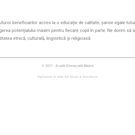
uror beneficiarilor acces la o educație de calitate, șanse egale tuturor
ingerea potențialului maxim pentru fiecare copil în parte. Ne dorim s
tatea etnică, culturală, lingvistică şi religioasă.
© 2025 - Școala Gimnazială Rădeni
Implementat de
Adda Soft Design & Distribution