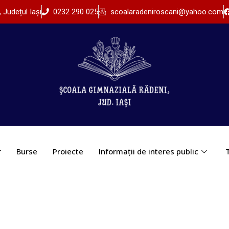
Județul Iași
0232 290 025
scoalaradeniroscani@yahoo.com
r
Burse
Proiecte
Informații de interes public