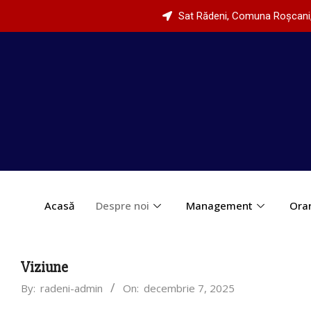
Sat Rădeni, Comuna Roșcani, 
Acasă
Despre noi
Management
Ora
Viziune
By:
radeni-admin
On:
decembrie 7, 2025