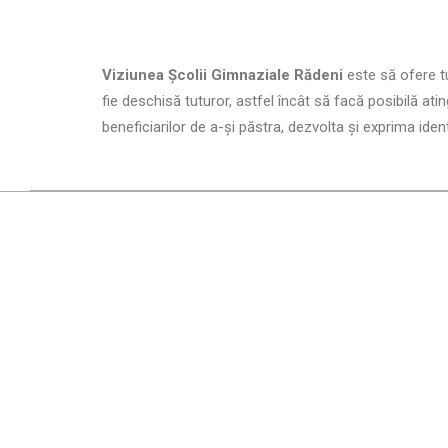
Viziunea
Școlii Gimnaziale Rădeni
este să ofere tut
fie deschisă tuturor, astfel încât să facă posibilă at
beneficiarilor de a-și păstra, dezvolta şi exprima identi