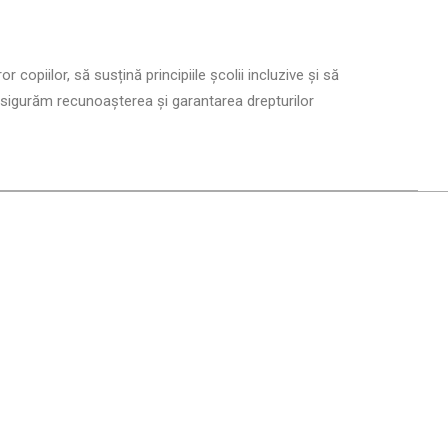
 copiilor, să susțină principiile școlii incluzive și să
ă asigurăm recunoașterea și garantarea drepturilor