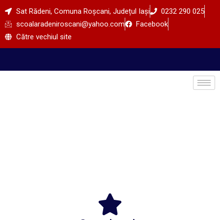
Sat Rădeni, Comuna Roșcani, Județul Iași
0232 290 025
scoalaradeniroscani@yahoo.com
Facebook
Către vechiul site