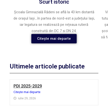
Scurt istoric
Școala Gimnazială Rădeni se află la 43 km distantă
V
de oraşul Iaşi , în partea de nord-est a județului Iași,
tutu
iar legatura se realizează pe rețeaua rutieră
șa
construită din DC 7 si DN 24.
școl
să f
Citește mai departe
Ultimele articole publicate
PDI 2025-2029
Citește mai departe
iulie 29, 2026