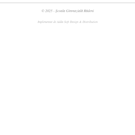
© 2025 - Școala Gimnazială Rădeni
Implementat de
Adda Soft Design & Distribution